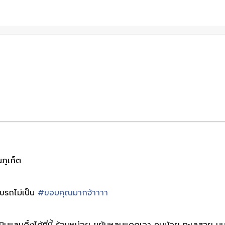
ภูเก็ต
บรถไม่เป็น
#ขอบคุณมากจ้าาาา