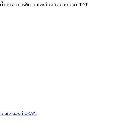
ตีน้ำแกง คาเฟ่แมว และอื่นๆอีกมากมาย T^T
โดนใจ ต้องที่ OKAY...