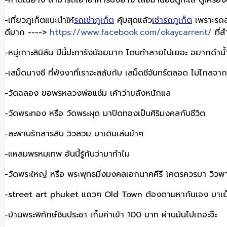
-หาดในยาง สามารถเอาอาหารปิ้งย่าง เสื่อมานอนดูทะเล ดูเครื่อง
-เที่ยวภูเก็ตแนะนำให้
รถเช่าภูเก็ต
คุ้มสุดแล้ว
เช่ารถภูเก็ต
เพราะรถส
ดีมาก ---->
https://www.facebook.com/okaycarrent/
ที่ส
-หมู่เกาะสิมิลัน ปีนี้ปะการังน้อยมาก โดนทำลายไปเยอะ อยากดำน้ำไ
-เสม็ดนางชี ที่พังงาที่เราจะสลับกับ เสม็ดชีจันทร์ตลอด ไม่ไก
-วัดฉลอง ขอพรหลวงพ่อแช่ม เค้าว่าขลังหนักแล
-วัดพระทอง หรือ วัดพระผุด มาปิดทองเป็นศิริมงคลกับชีวิต
-สะพานรักสารสิน วิวสวย มาเดินเล่นขำๆ
-แหลมพรหมเทพ อันนี้รู้กันว่ามาทำไม
-วัดพระใหญ่ หรือ พระพุทธมิ่งมงคลเอกนาคคีรี โคตรควรมา วิวพา
-street art phuket แถวๆ Old Town ต้องตามหากันเอง มาเย
-บ้านพระพิทักษ์ชินประชา เก็บค่าเข้า 100 บาท ผ่านมันไปเถอะจ๊ะ