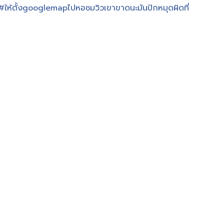
#ให้ตั้งgooglemapไปหอชมวิวเขาขาดนะมันปักหมุดผิดที่