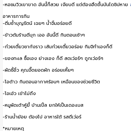
-หอชมวิวเขาขาด อันนี้ก็สวย เงียบดี แต่ต้องฮึดขึ้นบันไดชิปหาย
อาหารการกิน
-ติ่มซ้ำบุญรัตน์ เฉยๆ น้ำจิ้มอร่อยดี
-ข้าวต้มร้านดีบุก เออ อันนี้ดี กินตอนเช้าๆ
-ก๋วยเตี๋ยวชากังราว เส้นก๋วยเตี๋ยวอร่อย กิมจิทำเองก็ดี
-ของทะเล ซื้อเอง ย่างเอง ก็ดี สดเว่อร์ๆ ถูกเว่อร์ๆ
-ผัดซี้อิ้ว คุณจี๊ดยอดผัก อร่อยเหี้ยๆ
-โอต้าว กินตอนอากาศร้อนๆ เหมือนของช่วยชีวิต
-โอเอ้ว เข้าไม่ถึง
-หมูผัดเต้าหู้ยี้ บ้านเปิ้ล ยกให้เป็นเดอะเบส
-ร้านน้ำย้อย ต้องไป อาหารใต้ รสดีเว่อร์
*หมายเหตุ