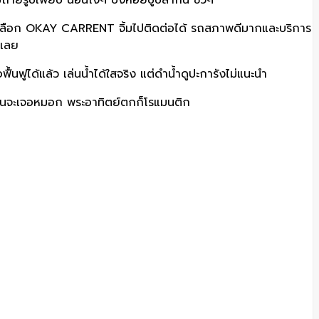
ถ่ายรูปเพียบ นอนโง่ๆ ปิ้งหอยปูปลากิน ชิวๆ
เลือก OKAY CARRENT จิ้มไปติดต่อได้ รถสภาพดีมากและบริการ
้เลย
้นฟูได้แล้ว เล่นน้ำได้ใสจริง แต่ดำน้ำดูปะการังไม่แนะนำ
์ขึ้นจะเจอหมอก พระอาทิตย์ตกก็โรแมนติก