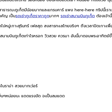
บินแลนดิ้งได้ที่นี้ ร้อนหน่อย ขยันหลบแดดเอา คนน้อย ทะเลสวย มุม
าธารณะภูเก็ตมีน้อยมากและแกรบคาร์ แพง here-here ทริปนี้เรา
ำคัญ เป็น
รถเช่าภูเก็ตราคาถูก
มากๆ
รถเช่าสนามบินภูเก็ต
ต้องเจ้านี
ปหมู่เกาะสุรินทร์ เฟลสุด สงสารทะเลไทยจริงๆ ถึงเวลาปิดเกาะเพื่อฟื
ลจากสนามบินภูเก็ตเท่าไรหรอก วิวสวย ควรมา อันนี้มาตอนพระอาทิตย
โนราม่า สวยมากเว่อร์
็นๆหน่อยนะ แดดแรงจัด จะเป็นลมแดด