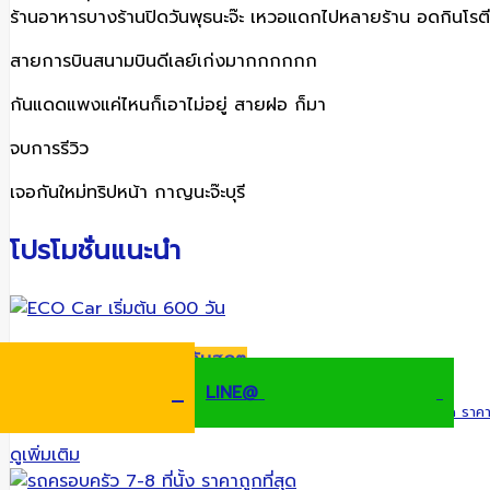
ร้านอาหารบางร้านปิดวันพุธนะจ๊ะ เหวอแดกไปหลายร้าน อดกินโร
สายการบินสนามบินดีเลย์เก่งมากกกกกก
กันแดดแพงแค่ไหนก็เอาไม่อยู่ สายฝอ ก็มา
จบการรีวิว
เจอกันใหม่ทริปหน้า กาญนะจ๊ะบุรี
โปรโมชั่นแนะนำ
คุ้มสุดๆ
ECO Car เริ่มต้น 600 วัน
LINE@
ECO Car 1200 cc ( ไม่ระบุรุ่น ไม่ระบุปี ไม่ระบุสี ) รถสภาพใหม่สะอาด ราคา
ดูเพิ่มเติม