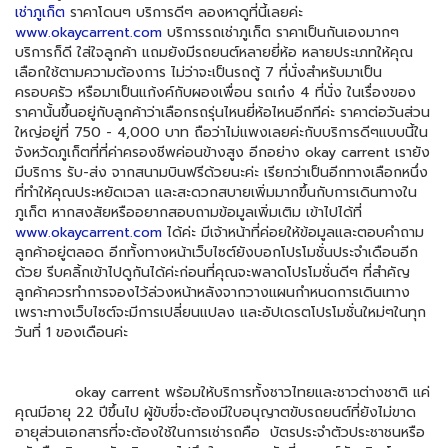
เช่าภูเก็ต
ราคาโดนๆ บริการดีๆ ลองหาดูที่นี้เลยค่ะ
www.okaycarrent.com
บริการรถเช่าภูเก็ต ราคาเป็นกันเองมากๆ
บริการก็ดี ใส่ใจลูกค้า แถมยังมีรถยนต์หลายยี่ห้อ หลายประเภทให้คุณ
เลือกใช้ตามความต้องการ ไม่ว่าจะเป็นรถตู้ 7 ที่นั่งสำหรับมาเป็น
ครอบครัว หรือมาเป็นแก้งค์กับผองเพื่อน รถเก๋ง 4 ที่นั่ง ในเรื่องของ
ราคานั้นขึ้นอยู่กับลูกค้าว่าเลือกรถรุ่นไหนยี่ห้อไหนอีกทีค่ะ ราคาต่อวันส่วน
ใหญ่อยู่ที่ 750 - 4,000 บาท ถือว่าไม่แพงเลยค่ะกับบริการดีๆแบบนี้ใน
จังหวัดภูเก็ตที่ที่ค่าครองชีพค่อนข้างสูง อีกอย่าง okay carrent เรายัง
มีบริการ รับ-ส่ง จากสนามบินฟรีด้วยนะค่ะ เรียกว่าเป็นอีกทางเลือกหนึ่ง
ที่ทำให้คุณประหยัดเวลา และสะดวกสบายเพิ่มมากขึ้นกับการเดินทางใน
ภูเก็ต หากสงสัยหรืออยากสอบถามข้อมูลเพิ่มเติม เข้าไปได้ที่
www.okaycarrent.com
ได้ค่ะ มีเจ้าหน้าที่ค่อยให้ข้อมูลและตอบคำถาม
ลูกค้าอยู่ตลอด อีกทั้งทางหน้าเว็บไซต์ยังบอกโปรโมชั่นประจำเดือนอีก
ด้วย รีบคลิ้กเข้าไปดูกันได้ค่ะก่อนที่คุณจะพลาดโปรโมชั่นดีๆ ที่สำคัญ
ลูกค้าควรทำการจองไว้ล่วงหน้าหลังจากวางแผนกำหนดการเดินเทาง
เพราะทางเว็บไซต์จะมีการเปลี่ยนแปลง และอัปเดรตโปรโมชั่นใหม่ๆในทุก
วันที่ 1 ของเดือนค่ะ
okay carrent พร้อมให้บริการทั้งชาวไทยและชาวต่างชาติ แค่
คุณมีอายุ 22 ปีขึ้นไป ผู้ขับขี่จะต้องมีใบอนุญาตขับรถยนต์ที่ยังไม่ขาด
อายุส่วนเอกสารที่จะต้องใช้ในการเช่ารถคือ บัตรประจำตัวประชาชนหรือ