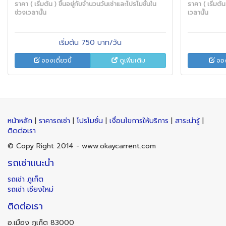
ราคา ( เริ่มต้น ) ขึ้นอยู่กับจำนวนวันเช่าและโปรโมชั่นใน
ราคา ( เริ่มต้
ช่วงเวลานั้น
เวลานั้น
เริ่มต้น 750 บาท/วัน
จองเดี๋ยวนี้
ดูเพิ่มเติม
จองเ
หน้าหลัก
|
ราคารถเช่า
|
โปรโมชั่น
|
เงื่อนไขการให้บริการ
|
สาระน่ารู้
|
ติดต่อเรา
© Copy Right 2014 - www.okaycarrent.com
รถเช่าแนะนำ
รถเช่า ภูเก็ต
รถเช่า เชียงใหม่
ติดต่อเรา
อ.เมือง ภูเก็ต 83000