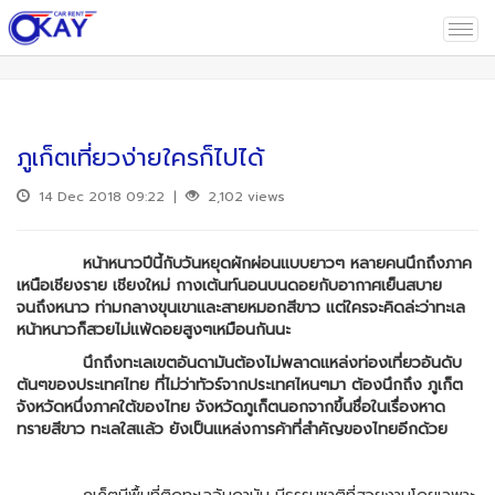
Togg
navi
ภูเก็ตเที่ยวง่ายใครก็ไปได้
14 Dec 2018 09:22 |
2,102 views
หน้าหนาวปีนี้กับวันหยุดผักผ่อนแบบยาวๆ หลายคนนึกถึงภาค
เหนือเชียงราย เชียงใหม่ กางเต้นท์นอนบนดอยกับอากาศเย็นสบาย
จนถึงหนาว ท่ามกลางขุนเขาและสายหมอกสีขาว แต่ใครจะคิดล่ะว่าทะเล
หน้าหนาวก็สวยไม่แพ้ดอยสูงๆเหมือนกันนะ
นึกถึงทะเลเขตอันดามันต้องไม่พลาดแหล่งท่องเที่ยวอันดับ
ต้นๆของประเทศไทย ที่ไม่ว่าทัวร์จากประเทศไหนๆมา ต้องนึกถึง ภูเก็ต
จังหวัดหนึ่งภาคใต้ของไทย จังหวัดภูเก็ตนอกจากขึ้นชื่อในเรื่องหาด
ทรายสีขาว ทะเลใสแล้ว ยังเป็นเเหล่งการค้าที่สำคัญของไทยอีกด้วย