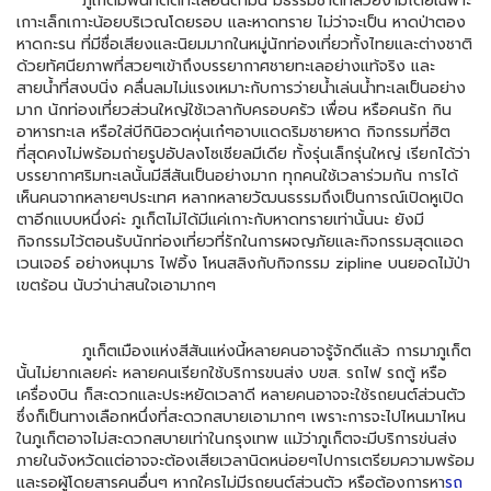
ภูเก็ตมีพื้นที่ติดทะเลอันดามัน มีธรรมชาติที่สวยงามโดยเฉพาะ
เกาะเล็กเกาะน้อยบริเวณโดยรอบ และหาดทราย ไม่ว่าจะเป็น หาดป่าตอง
หาดกะรน ที่มีชื่อเสียงและนิยมมากในหมู่นักท่องเที่ยวทั้งไทยและต่างชาติ
ด้วยทัศนียภาพที่สวยๆเข้าถึงบรรยากาศชายทะเลอย่างแท้จริง และ
สายน้ำที่สงบนิ่ง คลื่นลมไม่แรงเหมาะกับการว่ายน้ำเล่นน้ำทะเลเป็นอย่าง
มาก นักท่องเที่ยวส่วนใหญ่ใช้เวลากับครอบครัว เพื่อน หรือคนรัก กิน
อาหารทะเล หรือใส่บีกินิอวดหุ่นเก๋ๆอาบแดดริมชายหาด กิจกรรมที่ฮิต
ที่สุดคงไม่พร้อมถ่ายรูปอัปลงโซเชียลมีเดีย ทั้งรุ่นเล็กรุ่นใหญ่ เรียกได้ว่า
บรรยากาศริมทะเลนั้นมีสีสันเป็นอย่างมาก ทุกคนใช้เวลาร่วมกัน การได้
เห็นคนจากหลายๆประเทศ หลากหลายวัฒนธรรมถึงเป็นการณ์เปิดหูเปิด
ตาอีกแบบหนึ่งค่ะ ภูเก็ตไม่ได้มีแค่เกาะกับหาดทรายเท่านั้นนะ ยังมี
กิจกรรมไว้ตอนรับนักท่องเที่ยวที่รักในการผจญภัยและกิจกรรมสุดแอด
เวนเจอร์ อย่างหนุมาร ไฟอิ้ง โหนสลิงกับกิจกรรม zipline บนยอดไม้ป่า
เขตร้อน นับว่าน่าสนใจเอามากๆ
ภูเก็ตเมืองแห่งสีสันแห่งนี้หลายคนอาจรู้จักดีแล้ว การมาภูเก็ต
นั้นไม่ยากเลยค่ะ หลายคนเรียกใช้บริการขนส่ง บขส. รถไฟ รถตู้ หรือ
เครื่องบิน ก็สะดวกและประหยัดเวลาดี หลายคนอาจจะใช้รถยนต์ส่วนตัว
ซึ่งก็เป็นทางเลือกหนึ่งที่สะดวกสบายเอามากๆ เพราะการจะไปไหนมาไหน
ในภูเก็ตอาจไม่สะดวกสบายเท่าในกรุงเทพ แม้ว่าภูเก็ตจะมีบริการข่นส่ง
ภายในจังหวัดแต่อาจจะต้องเสียเวลานิดหน่อยๆไปการเตรียมความพร้อม
และรอผู้โดยสารคนอื่นๆ หากใครไม่มีรถยนต์ส่วนตัว หรือต้องการหา
รถ