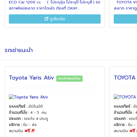
ECO Car 1200 cc ( ไม่ระบุรุ่น ไม่ระบุปี ไม่ระบุสี ) รถ
TOYOTA VIOS
สภาพใหม่สะอาด ราคาโดนใจ ต้องที่ OKAY...
สะอาด ราคาถู
ดูเพิ่มเติม
รถเช่าแนะนำ
Toyota Yaris Ativ
TOYOTA
รถเช่ายอดนิยม
ระบบเกียร์
:
อัตโนมัติ
ระบบเกียร์
:
อั
จำนวนที่นั่ง
:
4 - 5 คน
จำนวนที่นั่ง
:
4
ประเภท
:
รถเก๋ง 4 ประตู
ประเภท
:
รถเก
บริการ :
รับ - ส่ง
บริการ :
รับ -
ฟรี
!!!
ฟรี
สนามบิน
สนามบิน